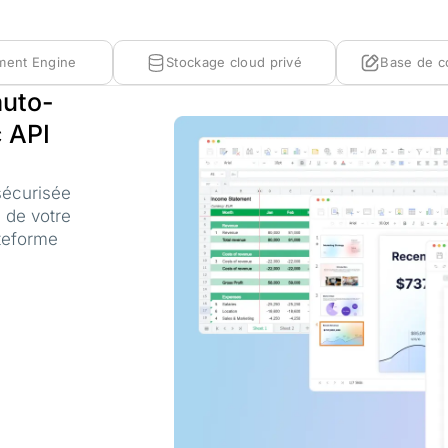
ment Engine
Stockage cloud privé
Base de c
auto-
 API
sécurisée
 de votre
ateforme