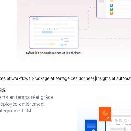
es et workflows
|
Stockage et partage des données
|
Insights et automat
es
ents en temps réel grâce
déployée entièrement
intégration LLM
.