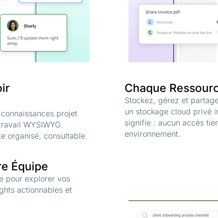
ir
Chaque Ressource
Stockez, gérez et partagez
un stockage cloud privé in
s connaissances projet
signifie : aucun accès ti
 travail WYSIWYG.
environnement.
te organisé, consultable
tre Équipe
e pour explorer vos
ghts actionnables et