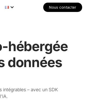
Nous contacter
to-hébergée
es données
s intégrables – avec un SDK
'IA.