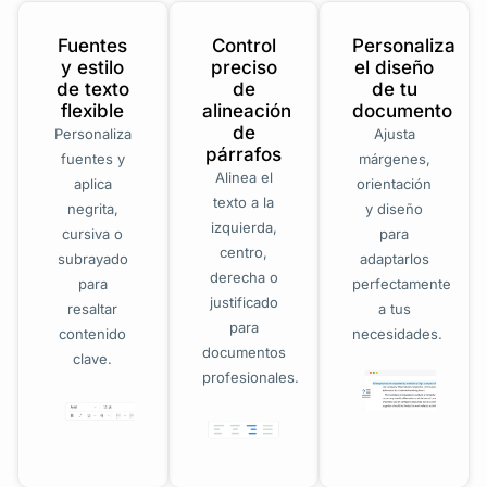
Fuentes
Control
Personaliza
y estilo
preciso
el diseño
de texto
de
de tu
flexible
alineación
documento
de
Personaliza
Ajusta
párrafos
fuentes y
márgenes,
Alinea el
aplica
orientación
texto a la
negrita,
y diseño
izquierda,
cursiva o
para
centro,
subrayado
adaptarlos
derecha o
para
perfectamente
justificado
resaltar
a tus
para
contenido
necesidades.
documentos
clave.
profesionales.