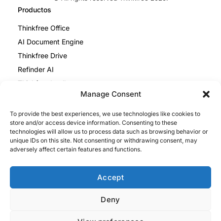
Productos
Thinkfree Office
AI Document Engine
Thinkfree Drive
Refinder AI
Thinkfree Intellect
Manage Consent
Recursos
To provide the best experiences, we use technologies like cookies to
Centro de Ayuda
store and/or access device information. Consenting to these
Thinkfree Office vs ONLYOFFICE
technologies will allow us to process data such as browsing behavior or
unique IDs on this site. Not consenting or withdrawing consent, may
Thinkfree Office vs Collabora
adversely affect certain features and functions.
Aviso legal
Política de privacidad
Accept
Política de cookies
Deny
Impressum