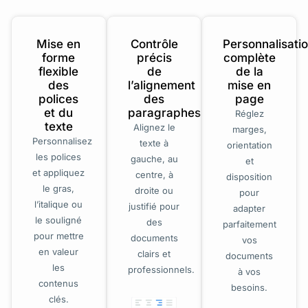
Mise en
Contrôle
Personnalisati
forme
précis
complète
flexible
de
de la
des
l’alignement
mise en
polices
des
page
et du
paragraphes
Réglez
texte
Alignez le
marges,
Personnalisez
texte à
orientation
les polices
gauche, au
et
et appliquez
centre, à
disposition
le gras,
droite ou
pour
l’italique ou
justifié pour
adapter
le souligné
des
parfaitement
pour mettre
documents
vos
en valeur
clairs et
documents
les
professionnels.
à vos
contenus
besoins.
clés.